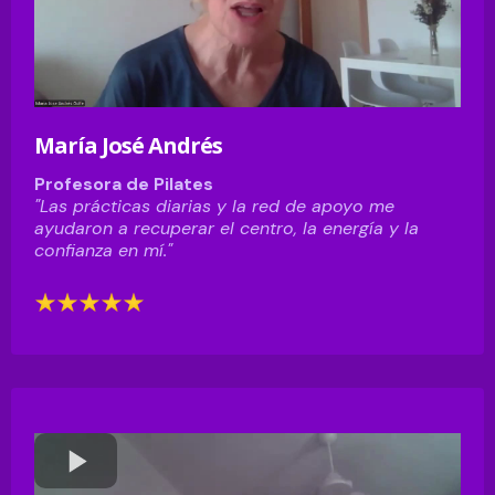
María José Andrés
Profesora de Pilates
"Las prácticas diarias y la red de apoyo me
ayudaron a recuperar el centro, la energía y la
confianza en mí."