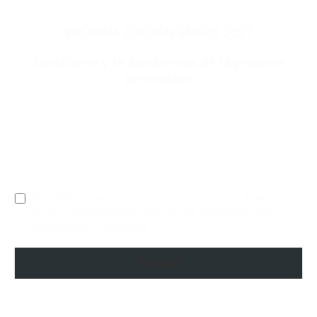
PRÓXIMA EDICIÓN ENERO 2027
Suscríbete y te avisaremos de la próxima
promoción
He leído y acepto la
política de privacidad
. Acepto
recibir comunicaciones por correo electrónico de
newsletter y marketing.
ENVIAR